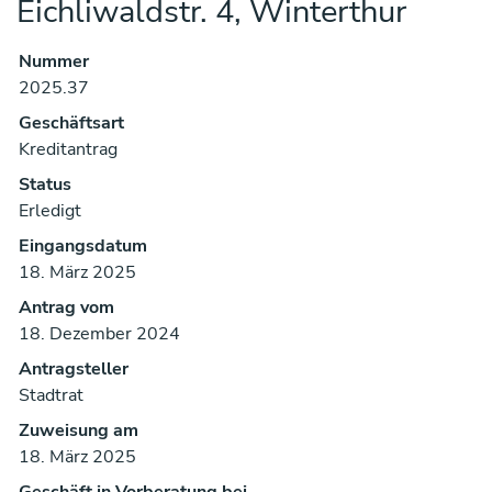
Eichliwaldstr. 4, Winterthur
Nummer
Zugehörige Objekte
2025.37
Geschäftsart
Kreditantrag
Status
Erledigt
Eingangsdatum
18. März 2025
Antrag vom
18. Dezember 2024
Antragsteller
Stadtrat
Zuweisung am
18. März 2025
Geschäft in Vorberatung bei