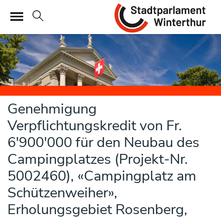
Sta
zur Startseite
Direkt zur Hauptnavigation
Direkt zum Inhalt
Direkt zur Suche
Direkt zum Stichwortverzeichnis
Genehmigung
Verpflichtungskredit von Fr.
6'900'000 für den Neubau des
Campingplatzes (Projekt-Nr.
5002460), «Campingplatz am
Schützenweiher»,
Erholungsgebiet Rosenberg,