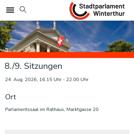
Sta
zur Startseite
Direkt zur Hauptnavigation
Direkt zum Inhalt
Direkt zur Suche
Direkt zum Stichwortverzeichnis
8./9. Sitzungen
24. Aug. 2026, 16.15 Uhr - 22.00 Uhr
Zugehörige Objekte
Ort
Parlamentssaal im Rathaus, Marktgasse 20