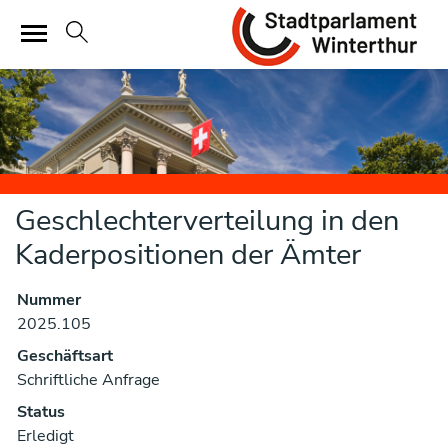
Sta
zur Startseite
Direkt zur Hauptnavigation
Direkt zum Inhalt
Direkt zur Suche
Direkt zum Stichwortverzeichnis
Geschlechterverteilung in den
Kaderpositionen der Ämter
Nummer
Zugehörige Objekte
2025.105
Geschäftsart
Schriftliche Anfrage
Status
Erledigt