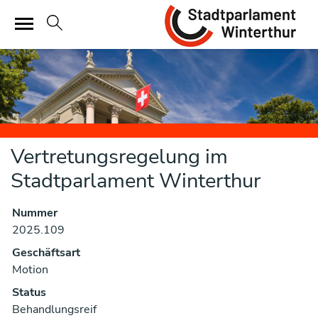
Sta
zur Startseite
Direkt zur Hauptnavigation
Direkt zum Inhalt
Direkt zur Suche
Direkt zum Stichwortverzeichnis
Vertretungsregelung im
Stadtparlament Winterthur
Nummer
Zugehörige Objekte
2025.109
Geschäftsart
Motion
Status
Behandlungsreif