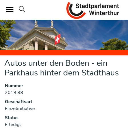
Sta
zur Startseite
Direkt zur Hauptnavigation
Direkt zum Inhalt
Direkt zur Suche
Direkt zum Stichwortverzeichnis
Autos unter den Boden - ein
Parkhaus hinter dem Stadthaus
Nummer
Zugehörige Objekte
2019.88
Geschäftsart
Einzelinitiative
Status
Erledigt